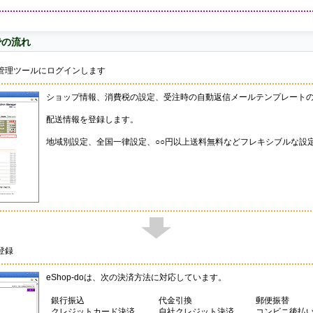
での流れ
管理ツールにログインします
ショップ情報、消費税の設定、受注時の自動返信メールテンプレート
配送情報を登録します。
地域別設定、全国一律設定、○○円以上送料無料などフレキシブルな設
登録
eShop-doは、次の決済方法に対応しています。
銀行振込
代金引換
郵便振替
クレジットカード決済
自社クレジット決済
コンビニ後払